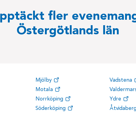
pptäckt fler evenemang
Östergötlands län
Mjölby
Vadstena
Motala
Valdermars
Norrköping
Ydre
Söderköping
Åtvidaber