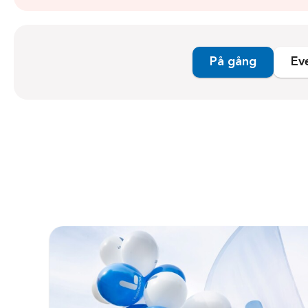
På gång
Ev