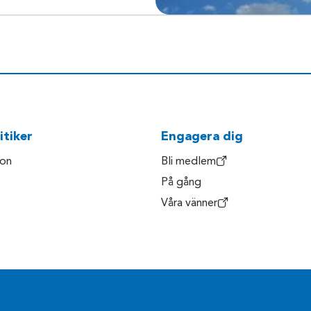
itiker
Engagera dig
son
Bli medlem
På gång
Våra vänner