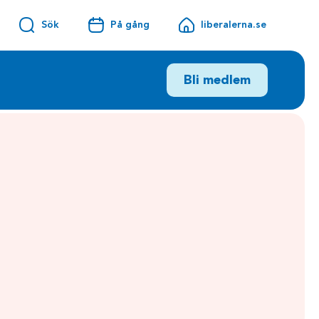
Sök
På gång
liberalerna.se
Bli medlem