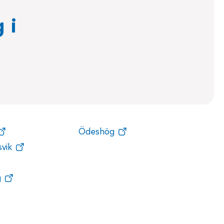
 i
Ödeshög
vik
g