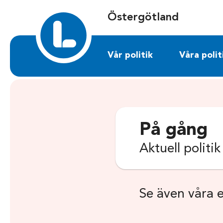
Sök på ostergotland.liberalerna.se
Östergötland
Vår politik
Våra polit
På gång
Aktuell politi
Se även våra 