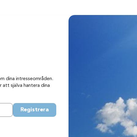
om dina intresseområden.
 att själva hantera dina
Registrera