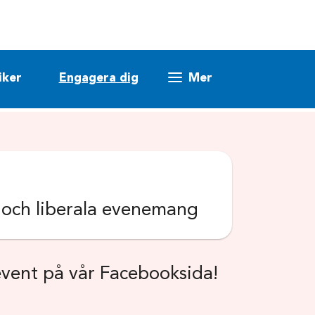
iker
Engagera dig
Mer
k och liberala evenemang
event på vår Facebooksida!